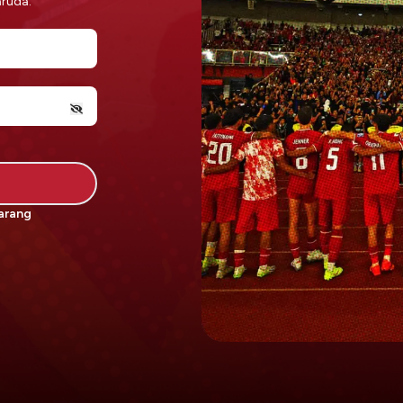
aruda.
arang