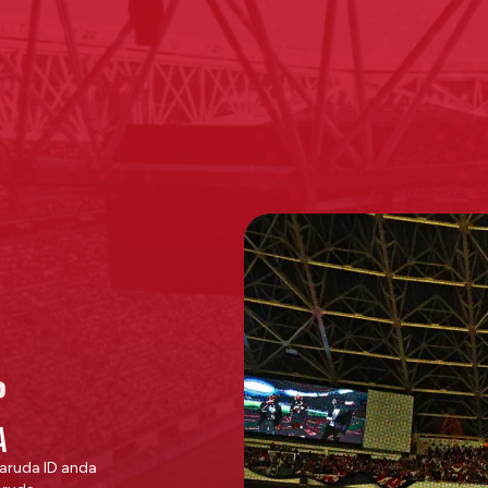
A
aruda ID anda