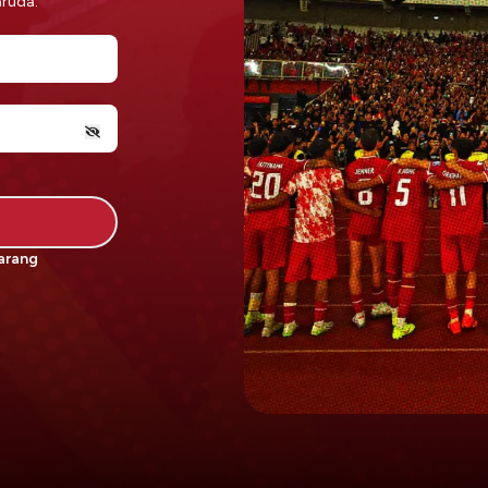
aruda.
arang