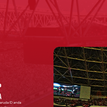
A
aruda ID anda