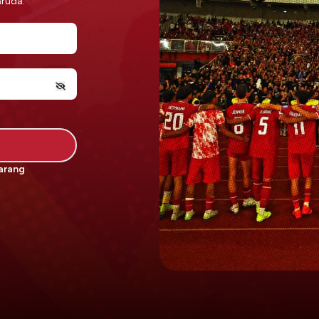
aruda.
arang