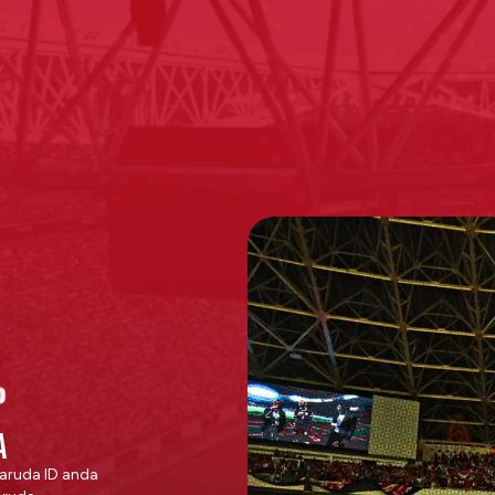
A
aruda ID anda