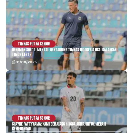
TIMNAS PUTRA SENIOR
HERDMAN SOROTI MENTAL BERTANDING TIMNAS INDONESIA USAI KALAHKAN
TIMOR LESTE
01/08/2026
TIMNAS PUTRA SENIOR
SHAYNE PATTYNAMA: KAMI BERJUANG HINGGA AKHIR UNTUK MERAIH
KEMENANGAN