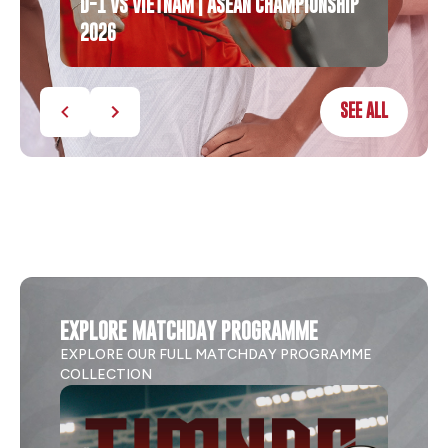
D-1 VS VIETNAM | ASEAN CHAMPIONSHIP
2026
PERSI
SEE ALL
EXPLORE MATCHDAY PROGRAMME
EXPLORE OUR FULL MATCHDAY PROGRAMME
COLLECTION