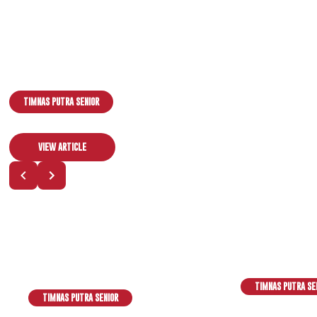
TIMNAS PUTRA SENIOR
MARC KLOK: KAMI SIAP BERJUANG UNTUK INDONESIA
VIEW ARTICLE
TIMNAS PUTRA SE
TIMNAS PUTRA SENIOR
JOHN HERDMAN TEKAN
MARC KLOK: KAMI SIAP BERJUANG UNTUK INDONESIA
HADAPI SINGAPURA